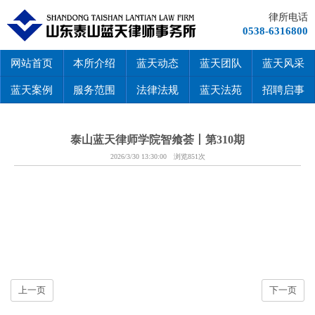
律所电话
0538-6316800
网站首页
本所介绍
蓝天动态
蓝天团队
蓝天风采
蓝天案例
服务范围
法律法规
蓝天法苑
招聘启事
泰山蓝天律师学院智飨荟丨第310期
2026/3/30 13:30:00 浏览851次
上一页
下一页