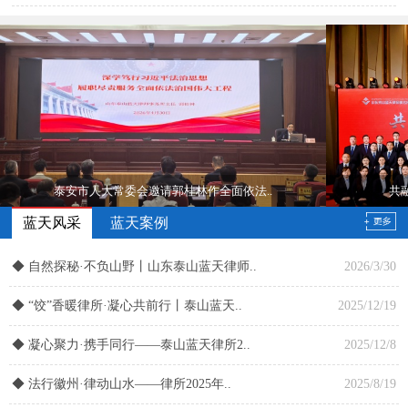
泰安市人大常委会邀请郭桂林作全面依法..
共
蓝天风采
蓝天案例
◆
自然探秘·不负山野丨山东泰山蓝天律师..
2026/3/30
◆
“饺”香暖律所·凝心共前行丨泰山蓝天..
2025/12/19
◆
凝心聚力·携手同行——泰山蓝天律所2..
2025/12/8
◆
法行徽州·律动山水——律所2025年..
2025/8/19