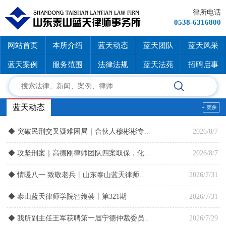
律所电话
0538-6316800
网站首页
本所介绍
蓝天动态
蓝天团队
蓝天风采
蓝天案例
服务范围
法律法规
蓝天法苑
招聘启事
蓝天动态
◆
突破民刑交叉疑难困局｜合伙人穆彬彬专..
2026/8/7
◆
攻坚刑案｜高德刚律师团队四案取保，化..
2026/8/7
◆
情暖八一 致敬老兵丨山东泰山蓝天律师..
2026/7/31
◆
泰山蓝天律师学院智飨荟丨第321期
2026/7/31
◆
我所副主任王军获聘第一届宁德仲裁委员..
2026/7/29