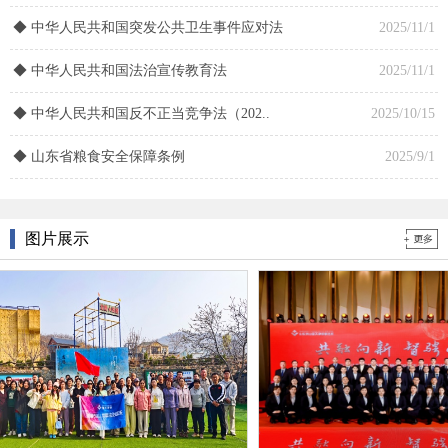
◆
中华人民共和国突发公共卫生事件应对法
2025/11/1
山东泰山蓝天律师事务所党支部专题学习..
2026/3/16
◆
中华人民共和国法治宣传教育法
2025/11/1
山东泰山蓝天律师事务所党支部召开20..
2026/3/10
◆
中华人民共和国反不正当竞争法（202..
2025/10/15
山东泰山蓝天律师事务所党支部专题学习..
2026/1/27
◆
山东省粮食安全保障条例
2025/9/1
郭桂林开展“习近平全面依法治国”主题..
2025/11/24
图片展示