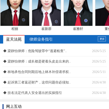
全市司法行政系统先进集体
2012/2/14
公正执法先进单位
2009/1/15
山东省职业道德建设先进集体
2008/3/29
程丽
崔新群
崔雅轩
董俊
杨翠萍
杨帆
游秋红
于国
网上互动