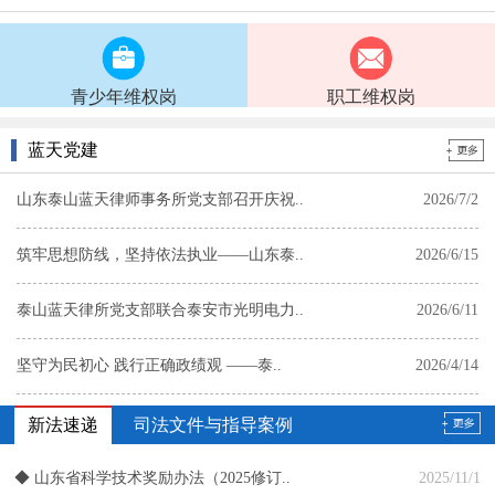
程丽
崔新群
崔雅轩
董俊
青少年维权岗
职工维权岗
蓝天党建
山东泰山蓝天律师事务所党支部召开庆祝..
2026/7/2
筑牢思想防线，坚持依法执业——山东泰..
2026/6/15
杨翠萍
杨帆
游秋红
于国
泰山蓝天律所党支部联合泰安市光明电力..
2026/6/11
坚守为民初心 践行正确政绩观 ——泰..
2026/4/14
党建赋能 同心同行—— 泰山蓝天律所..
2026/3/30
新法速递
司法文件与指导案例
山东泰山蓝天律师事务所党支部召开树立..
2026/3/16
◆
山东省科学技术奖励办法（2025修订..
2025/11/1