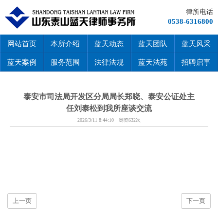
律所电话
0538-6316800
网站首页
本所介绍
蓝天动态
蓝天团队
蓝天风采
蓝天案例
服务范围
法律法规
蓝天法苑
招聘启事
泰安市司法局开发区分局局长郑晓、泰安公证处主
任刘泰松到我所座谈交流
2026/3/11 8:44:10 浏览632次
上一页
下一页