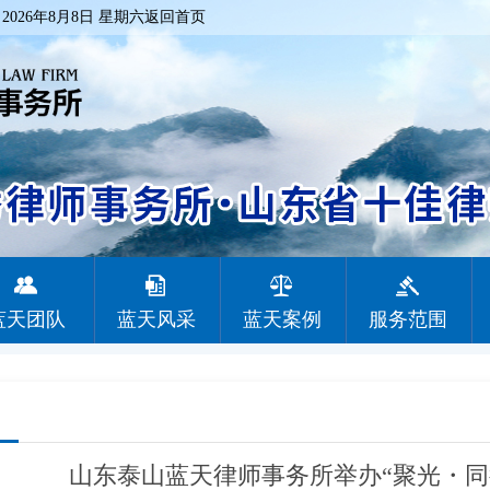
：
2026年8月8日 星期六
返回首页
蓝天团队
蓝天风采
蓝天案例
服务范围
山东泰山蓝天律师事务所举办“聚光・同