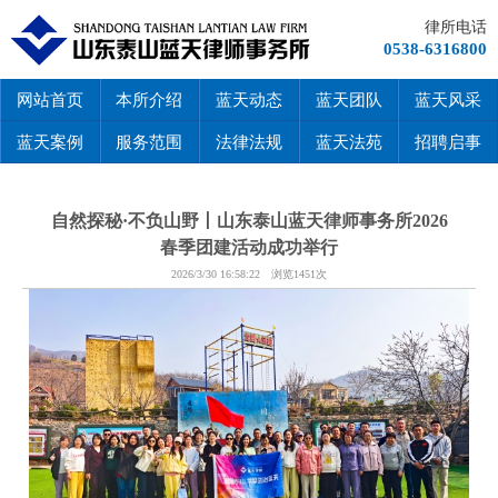
律所电话
0538-6316800
网站首页
本所介绍
蓝天动态
蓝天团队
蓝天风采
蓝天案例
服务范围
法律法规
蓝天法苑
招聘启事
自然探秘·不负山野丨山东泰山蓝天律师事务所2026
春季团建活动成功举行
2026/3/30 16:58:22 浏览1451次