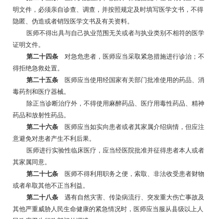
明文件，必须亲自诊查、调查，并按照规定及时填写医学文书，不得
隐匿、伪造或者销毁医学文书及有关资料。
医师不得出具与自己执业范围无关或者与执业类别不相符的医学
证明文件。
第二十四条
对急危患者，医师应当采取紧急措施进行诊治；不
得拒绝急救处置。
第二十五条
医师应当使用经国家有关部门批准使用的药品、消
毒药剂和医疗器械。
除正当诊断治疗外，不得使用麻醉药品、医疗用毒性药品、精神
药品和放射性药品。
第二十六条
医师应当如实向患者或者其家属介绍病情，但应注
意避免对患者产生不利后果。
医师进行实验性临床医疗，应当经医院批准并征得患者本人或者
其家属同意。
第二十七条
医师不得利用职务之便，索取、非法收受患者财物
或者牟取其他不正当利益。
第二十八条
遇有自然灾害、传染病流行、突发重大伤亡事故及
其他严重威胁人民生命健康的紧急情况时，医师应当服从县级以上人