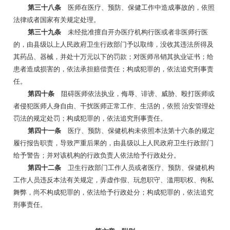
第三十八条
医师在医疗、预防、保健工作中造成事故的，依照
法律或者国家有关规定处理。
第三十九条
未经批准擅自开办医疗机构行医或者非医师行医
的，由县级以上人民政府卫生行政部门予以取缔，没收其违法所得及
其药品、器械，并处十万元以下的罚款；对医师吊销其执业证书；给
患者造成损害的，依法承担赔偿责任；构成犯罪的，依法追究刑事责
任。
第四十条
阻碍医师依法执业，侮辱、诽谤、威胁、殴打医师或
者侵犯医师人身自由、干扰医师正常工作、生活的，依照
治安管理处
罚法的规定处罚；构成犯罪的，依法追究刑事责任。
第四十一条
医疗、预防、保健机构未依照本法第十六条的规定
履行报告职责，导致严重后果的，由县级以上人民政府卫生行政部门
给予警告；并对该机构的行政负责人依法给予行政处分。
第四十二条
卫生行政部门工作人员或者医疗、预防、保健机构
工作人员违反本法有关规定，弄虚作假、玩忽职守、滥用职权、徇私
舞弊，尚不构成犯罪的，依法给予行政处分；构成犯罪的，依法追究
刑事责任。