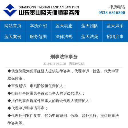
律所电话
0538-6316800
网站首页
本所介绍
蓝天动态
蓝天团队
蓝天风采
蓝天案例
服务范围
法律法规
蓝天法苑
招聘启事
刑事法律事务
2018/8/19 16:01:26 浏览10723次
◆侦查阶段为犯罪嫌疑人提供法律咨询，代理申诉、控告、代为申请
取保候审；
◆审查起诉、审判阶段担任辩护人；
◆担任刑事附带民事诉讼当事人的诉讼代理人；
◆担任刑事自诉案件当事人的诉讼代理人或辩护人；
◆代理申诉和申请再审；
◆代理死刑案件复查、代为申请减刑、假释、监外执行。提供刑事法
律咨询等。