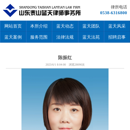
律所电话
0538-6316800
网站首页
本所介绍
蓝天动态
蓝天团队
蓝天风采
蓝天案例
服务范围
法律法规
蓝天法苑
招聘启事
陈振红
2023/6/1 8:04:00 浏览28090次