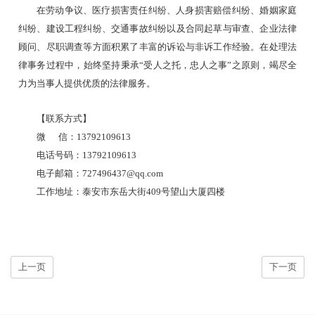
在劳动争议、医疗损害责任纠纷、人身损害赔偿纠纷、婚姻家庭
纠纷、建设工程纠纷、交通事故纠纷以及合同起草与审查、企业法律
顾问、尽职调查等方面积累了丰富的诉讼与非诉工作经验。在处理法
律事务过程中，始终坚持秉承
“受人之托，忠人之事”之原则，竭尽全
力为当事人提供优质的法律服务
。
【联系方式】
微
信：
13792109613
电话号码：
13792109613
电子邮箱：
727496437@qq.com
工作地址：泰安市东岳大街
409号望山大厦四楼
上一页
下一页