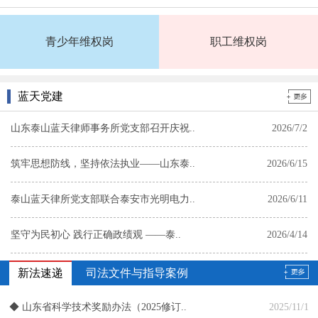
青少年维权岗
职工维权岗
高雪
葛芹
葛晓菡
郭桂林
蓝天党建
山东泰山蓝天律师事务所党支部召开庆祝..
2026/7/2
筑牢思想防线，坚持依法执业——山东泰..
2026/6/15
张弛
张芳
张立国
张松
泰山蓝天律所党支部联合泰安市光明电力..
2026/6/11
坚守为民初心 践行正确政绩观 ——泰..
2026/4/14
党建赋能 同心同行—— 泰山蓝天律所..
2026/3/30
新法速递
司法文件与指导案例
山东泰山蓝天律师事务所党支部召开树立..
2026/3/16
◆
山东省科学技术奖励办法（2025修订..
2025/11/1