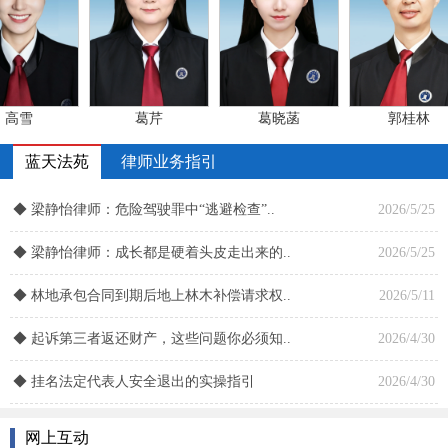
全市司法行政系统先进集体
2012/2/14
公正执法先进单位
2009/1/15
山东省职业道德建设先进集体
2008/3/29
高雪
葛芹
葛晓菡
郭桂林
张弛
张芳
张立国
张松
网上互动