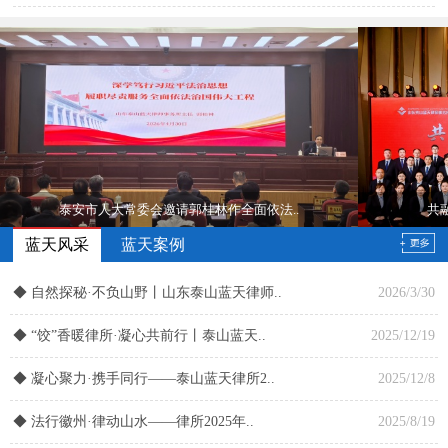
泰安市人大常委会邀请郭桂林作全面依法..
共
蓝天风采
蓝天案例
◆
自然探秘·不负山野丨山东泰山蓝天律师..
2026/3/30
◆
“饺”香暖律所·凝心共前行丨泰山蓝天..
2025/12/19
◆
凝心聚力·携手同行——泰山蓝天律所2..
2025/12/8
◆
法行徽州·律动山水——律所2025年..
2025/8/19